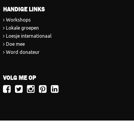
HANDIGE LINKS
Workshops
Lokale groepen
Loesje internationaal
Doe mee
Word donateur
VOLG ME OP
Volg
Volg
Volg
Volg
Volg
Loesje
Loesje
Loesje
Loesje
Loesje
op
op
op
op
op
Facebook
Twitter
Instagram
Pinterest
LinkedIn