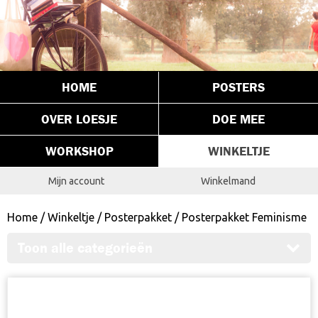
HOME
POSTERS
OVER LOESJE
DOE MEE
WORKSHOP
WINKELTJE
Mijn account
Winkelmand
Home
/
Winkeltje
/
Posterpakket
/ Posterpakket Feminisme
Toon alle categorieën