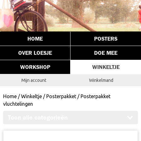
HOME
POSTERS
OVER LOESJE
DOE MEE
WORKSHOP
WINKELTJE
Mijn account
Winkelmand
Home
/
Winkeltje
/
Posterpakket
/ Posterpakket
vluchtelingen
Toon alle categorieën