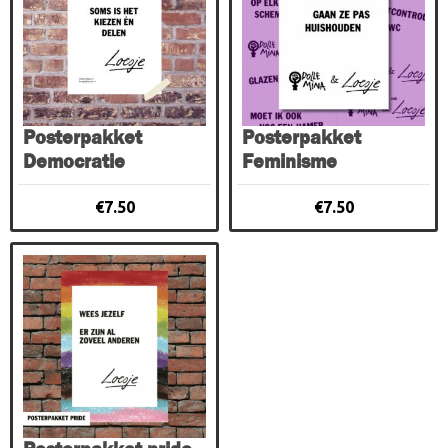
Posterpakket
Posterpakket
Democratie
Feminisme
€
7.50
€
7.50